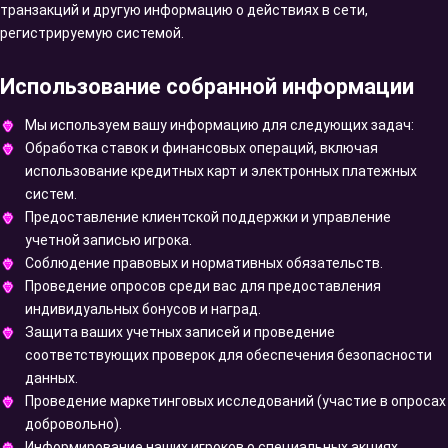
транзакций и другую информацию о действиях в сети,
регистрируемую системой.
Использование собранной информации
Мы используем вашу информацию для следующих задач:
Обработка ставок и финансовых операций, включая
использование кредитных карт и электронных платежных
систем.
Предоставление клиентской поддержки и управление
учетной записью игрока.
Соблюдение правовых и нормативных обязательств.
Проведение опросов среди вас для предоставления
индивидуальных бонусов и наград.
Защита ваших учетных записей и проведение
соответствующих проверок для обеспечения безопасности
данных.
Проведение маркетинговых исследований (участие в опросах
добровольно).
Информирование наших игроков о специальных акциях,