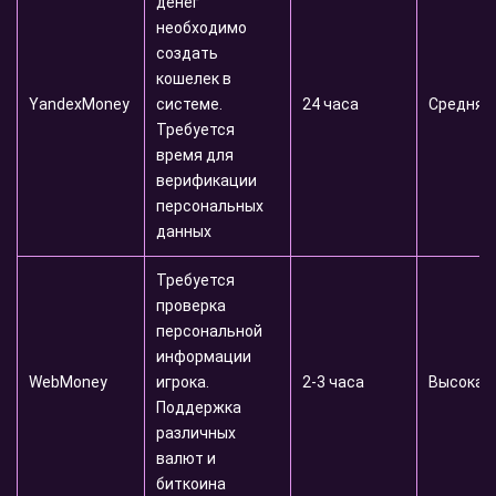
денег
необходимо
создать
кошелек в
YandexMoney
системе.
24 часа
Средняя
Требуется
время для
верификации
персональных
данных
Требуется
проверка
персональной
информации
WebMoney
игрока.
2-3 часа
Высокая
Поддержка
различных
валют и
биткоина