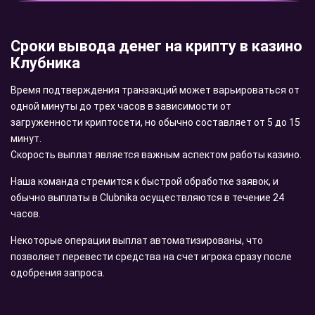
Сроки вывода денег на крипту в казино
Клубника
Время подтверждения транзакций может варьироваться от
одной минуты до трех часов в зависимости от
загруженности криптосети, но обычно составляет от 5 до 15
минут.
Скорость выплат является важным аспектом работы казино.
Наша команда стремится к быстрой обработке заявок, и
обычно выплаты в Clubnika осуществляются в течение 24
часов.
Некоторые операции выплат автоматизированы, что
позволяет перевести средства на счет игрока сразу после
одобрения запроса.