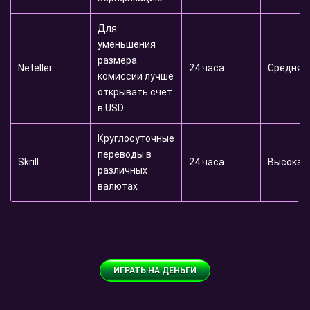
Для
уменьшения
размера
Neteller
24 часа
Средняя
комиссии лучше
открывать счет
в USD
Круглосуточные
переводы в
Skrill
24 часа
Высокая
различных
валютах
ИГРАТЬ НА ДЕНЬГИ