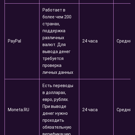
Работает в
более чем 200
странах,
поддержка
различных
PayPal
24 часа
Средняя
валют. Для
вывода денег
требуется
проверка
личных данных
Есть переводы
в долларах,
евро, рублях.
При выводе
Moneta.RU
24 часа
Средняя
денег нужно
проходить
обязательную
верификацию