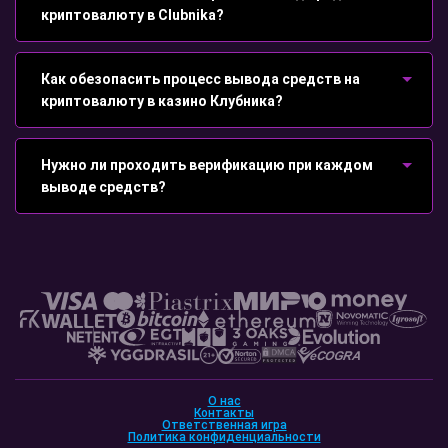
криптовалюту в Clubnika?
Как обезопасить процесс вывода средств на
криптовалюту в казино Клубника?
Нужно ли проходить верификацию при каждом
выводе средств?
О нас
Контакты
Ответственная игра
Политика конфиденциальности