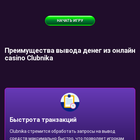
НАЧАТЬ ИГРУ
Преимущества вывода денег из онлайн
casino Clubnika
Быстрота транзакций
Clubnika стремится обработать запросы на вывод
средств максимально быстро, что позволяет игрокам