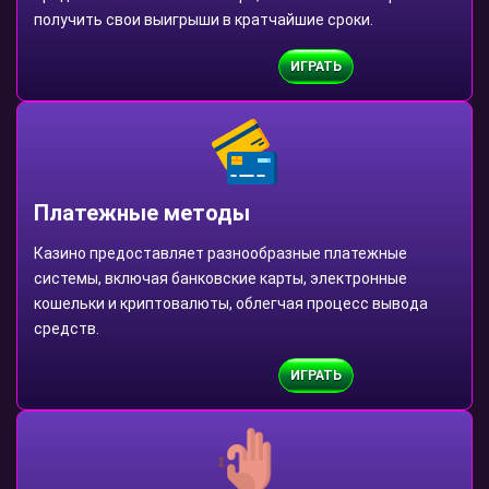
получить свои выигрыши в кратчайшие сроки.
ИГРАТЬ
Платежные методы
Казино предоставляет разнообразные платежные
системы, включая банковские карты, электронные
кошельки и криптовалюты, облегчая процесс вывода
средств.
ИГРАТЬ